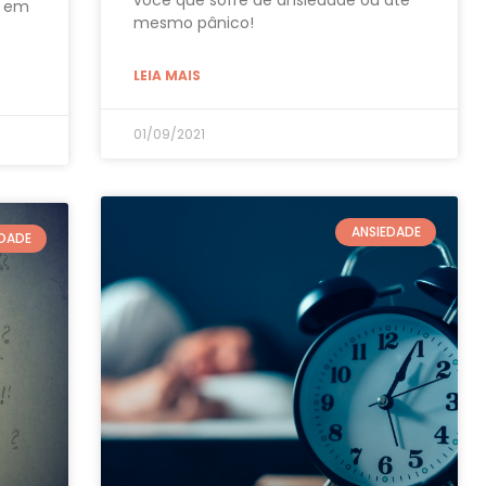
você que sofre de ansiedade ou até
r em
mesmo pânico!
LEIA MAIS
01/09/2021
ANSIEDADE
EDADE