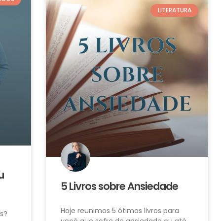
LITERATURA
u
5 Livros sobre Ansiedade
Hoje reunimos 5 ótimos livros para
as?